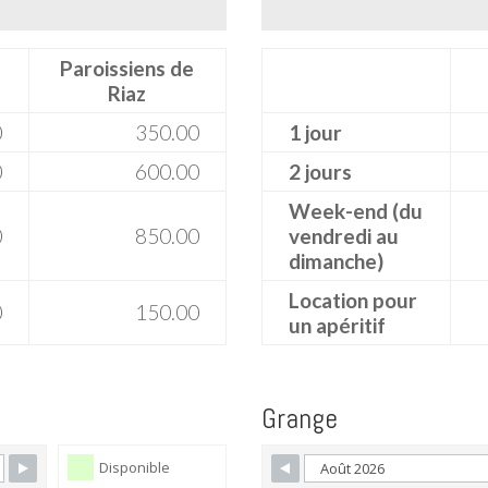
Paroissiens de
Riaz
0
350.00
1 jour
0
600.00
2 jours
Week-end (du
0
850.00
vendredi au
dimanche)
Location pour
0
150.00
un apéritif
Grange
Disponible