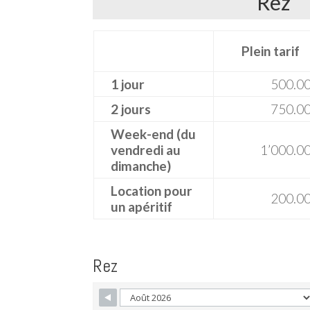
Rez
Plein tarif
1 jour
500.0
2 jours
750.0
Week-end (du
vendredi au
1’000.0
dimanche)
Location pour
200.0
un apéritif
Rez